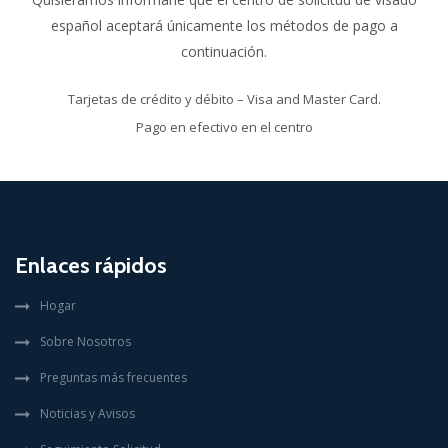
español aceptará únicamente los métodos de pago a
continuación.
Tarjetas de crédito y débito – Visa and Master Card.
Pago en efectivo en el centro
Enlaces rápidos
Hogar
Sobre Nosotros
Preguntas más frecuentes
Noticias y Avisos